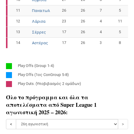
11
26
26
7
5
Παναιτωλ
12
23
26
4
11
Λάρισα
13
17
26
4
5
Σέρρες
14
17
26
3
8
Αστέρας
Play Offs (Group 1-4)
Play Offs (1ος ConGroup 5-8)
Play Outs. (Υποβιβασμός 2 ομάδων)
Όλο το πρόγραμμα και όλα τα
αποτελέσματα από
Super League 1
αγωνιστική 2025 – 2026
:
<
>