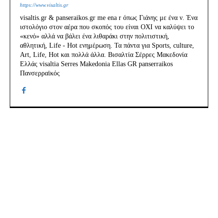
https://www.visaltis.gr
visaltis.gr & panseraikos.gr me ena r όπως Γιάνης με ένα ν. Ένα
ιστολόγιο στον αέρα που σκοπός του είναι ΟΧΙ να καλύψει το
«κενό» αλλά να βάλει ένα λιθαράκι στην πολιτιστική,
αθλητική, Life - Hot ενημέρωση. Τα πάντα για Sports, culture,
Art, Life, Hot και πολλά άλλα. Βισαλτία Σέρρες Μακεδονία
Ελλάς visaltia Serres Makedonia Ellas GR panserraikos
Πανσερραϊκός