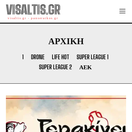
VISALTIS.GR
visaltis.gr - panseraikos.gr
ΑΡΧΙΚΗ
1
DRONE
LIFE HOT
SUPER LEAGUE 1
SUPER LEAGUE 2
ΑΕΚ