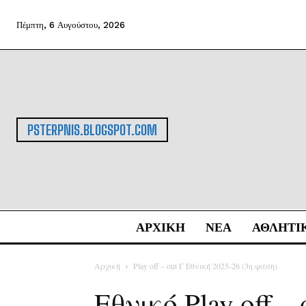
Πέμπτη, 6 Αυγούστου, 2026
PSTERPNIS.BLOGSPOT.COM
ΑΡΧΙΚΗ
ΝΕΑ
ΑΘΛΗΤΙ
Αρχική
Play off – out Γ Εθνική 2025-26 (3η φάση)
Εθνικό Play off –