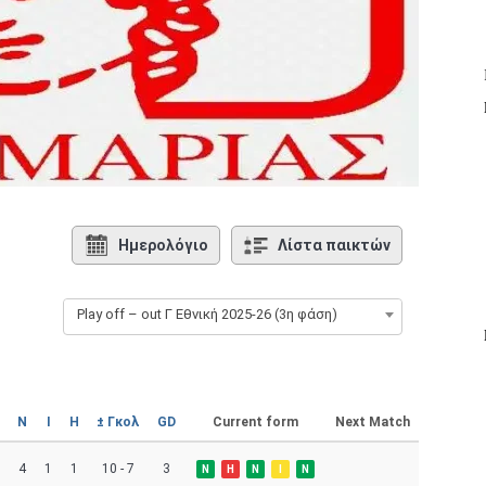
Ημερολόγιο
Λίστα παικτών
Play off – out Γ Εθνική 2025-26 (3η φάση)
Ν
Ι
Η
± Γκολ
GD
Current form
Next Match
4
1
1
10 - 7
3
Ν
Η
Ν
Ι
Ν