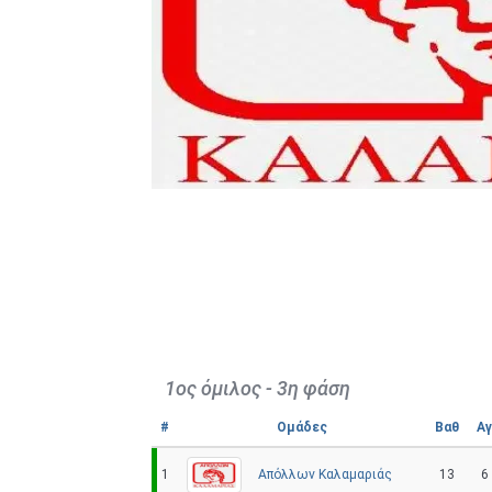
1ος όμιλος - 3η φάση
#
Ομάδες
Βαθ
Αγ
Απόλλων Καλαμαριάς
1
13
6