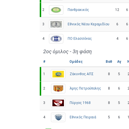
Πανθρακικός
2
12
6
Εθνικός Νέου Κεραμιδίου
3
6
6
ΠΟ Ελασσόνας
4
4
6
2ος όμιλος - 3η φάση
#
Ομάδες
Βαθ
Αγ
Ζάκυνθος ΑΠΣ
1
8
5
Άρης Πετρούπολης
2
8
6
Πύργος 1968
3
8
5
Εθνικός Πειραιά
4
5
6