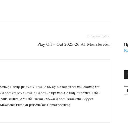
Επόμενο άρθρο
Play Off – Out 2025-26 Α1 Μακεδονίας
Π
Ε
Kα
ena r όπως Γιάνης με ένα ν. Ένα ιστολόγιο στον αέρα που σκοπός του
 αλλά να βάλει ένα λιθαράκι στην πολιτιστική, αθλητική, Life -
rts, culture, Art, Life, Hot και πολλά άλλα. Βισαλτία Σέρρες
 Makedonia Ellas GR panserraikos Πανσερραϊκός