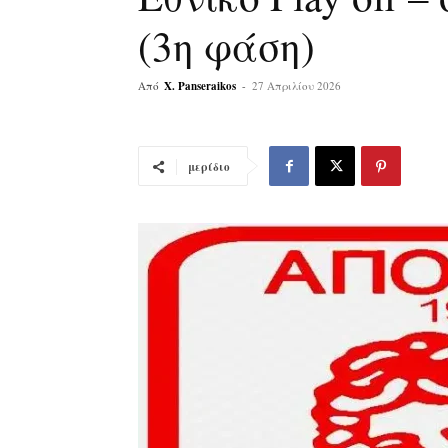
(3η φάση)
Από
X. Panseraikos
-
27 Απριλίου 2026
μερίδιο