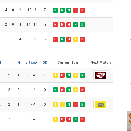
4
0
2
13 - 6
7
Ν
Ν
Ν
Η
Η
2
0
4
11 - 14
-3
Η
Η
Η
Ν
Ν
1
1
4
6 - 13
-7
Η
Ν
Η
Ι
Η
Ν
Ι
Η
± Γκολ
GD
Current form
Next Match
2
2
1
5 - 4
1
Ι
Η
Ν
Ι
Ν
2
2
2
4 - 4
0
Ν
Η
Ν
Ι
Η
2
2
1
4 - 4
0
Ι
Ι
Ν
Η
Ν
1
2
3
3 - 4
-1
Ι
Η
Η
Ν
Η