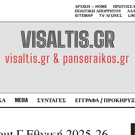
ΑΡΧΙΚΉ – HOME
ΠΡΩΤΟΣΈΛ
ΠΟΛΙΤΙΚΉ ΑΠΟΡΡΉΤΟΥ
ΑΛΛ
SITEMAP
TV ΑΓΏΝΕΣ
LI
VISALTIS.GR
visaltis.gr & panseraikos.gr
ΚΑ
MEDIA
ΣΥΝΤΑΓΕΣ
ΕΓΓΡΑΦΑ / ΠΡΟΚΗΡΥΞ
 out Γ Εθνική 2025-26