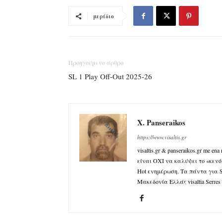
μερίδιο
Προηγούμενο άρθρο
SL 1 Play Off-Out 2025-26
X. Panseraikos
https://www.visaltis.gr
visaltis.gr & panseraikos.gr me 
είναι ΟΧΙ να καλύψει το «κενό»
Hot ενημέρωση. Τα πάντα για Spo
Μακεδονία Ελλάς visaltia Serres