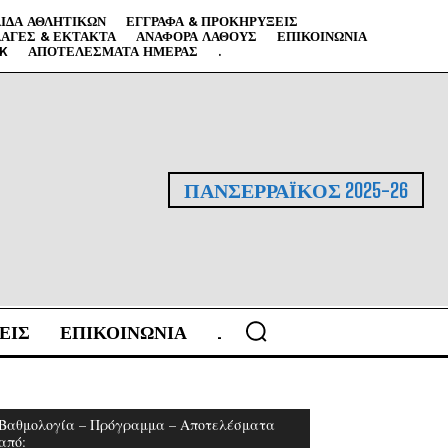
ΙΔΑ ΑΘΛΗΤΙΚΏΝ
ΈΓΓΡΑΦΑ & ΠΡΟΚΗΡΎΞΕΙΣ
ΑΓΈΣ & ΈΚΤΑΚΤΑ
ΑΝΑΦΟΡΆ ΛΆΘΟΥΣ
ΕΠΙΚΟΙΝΩΝΊΑ
NK
ΑΠΟΤΕΛΈΣΜΑΤΑ ΗΜΈΡΑΣ
.
ΠΑΝΣΕΡΡΑΪΚΟΣ 2025-26
ΕΙΣ
ΕΠΙΚΟΙΝΩΝΙΑ
.
Βαθμολογία – Πρόγραμμα – Αποτελέσματα
από: