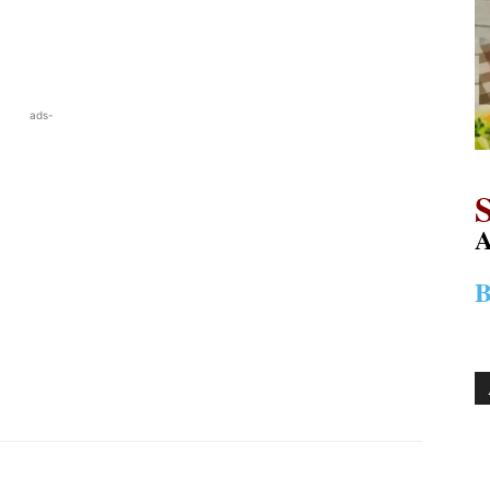
ads-
Α
Β