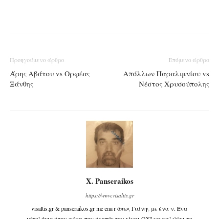
Προηγούμενο άρθρο
Επόμενο άρθρο
Άρης Αβάτου vs Ορφέας
Απόλλων Παραλιμνίου vs
Ξάνθης
Νέστος Χρυσούπολης
X. Panseraikos
https://www.visaltis.gr
visaltis.gr & panseraikos.gr me ena r όπως Γιάνης με ένα ν. Ένα
ιστολόγιο στον αέρα που σκοπός του είναι ΟΧΙ να καλύψει το