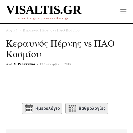
VISALTIS.GR
visaltis.gr - panseraikos.gr
Αρχική
Κεραυνός Πέρνης vs ΠΑΟ Κοσμίου
Κεραυνός Πέρνης vs ΠΑΟ
Κοσμίου
Από
X. Panseraikos
-
12 Σεπτεμβρίου 2018
Ημερολόγιο
Βαθμολογίες