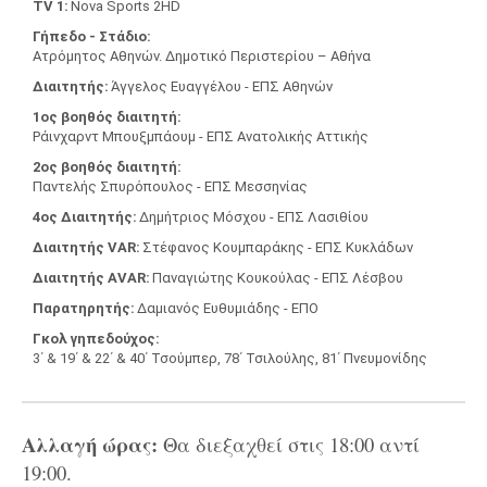
TV 1
Nova Sports 2HD
Γήπεδο - Στάδιο
Ατρόμητος Αθηνών. Δημοτικό Περιστερίου – Αθήνα
Διαιτητής
Άγγελος Ευαγγέλου - ΕΠΣ Αθηνών
1ος βοηθός διαιτητή
Ράινχαρντ Μπουξμπάουμ - ΕΠΣ Ανατολικής Αττικής
2ος βοηθός διαιτητή
Παντελής Σπυρόπουλος - ΕΠΣ Μεσσηνίας
4ος Διαιτητής
Δημήτριος Μόσχου - ΕΠΣ Λασιθίου
Διαιτητής VAR
Στέφανος Κουμπαράκης - ΕΠΣ Κυκλάδων
Διαιτητής AVAR
Παναγιώτης Κουκούλας - ΕΠΣ Λέσβου
Παρατηρητής
Δαμιανός Ευθυμιάδης - ΕΠΟ
Γκολ γηπεδούχος
3΄ & 19΄ & 22΄ & 40΄ Τσούμπερ, 78΄ Τσιλούλης, 81΄ Πνευμονίδης
Αλλαγή ώρας:
Θα διεξαχθεί στις 18:00 αντί
19:00.