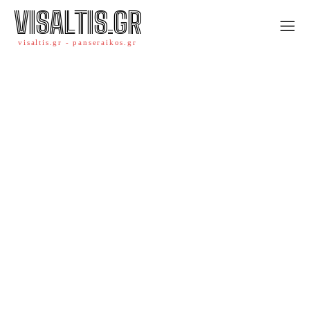
VISALTIS.GR
visaltis.gr - panseraikos.gr