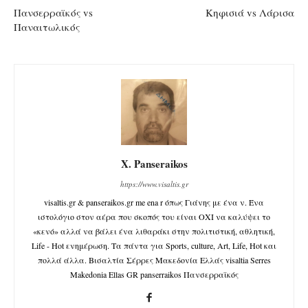
Πανσερραϊκός vs
Κηφισιά vs Λάρισα
Παναιτωλικός
X. Panseraikos
https://www.visaltis.gr
visaltis.gr & panseraikos.gr me ena r όπως Γιάνης με ένα ν. Ένα
ιστολόγιο στον αέρα που σκοπός του είναι ΟΧΙ να καλύψει το
«κενό» αλλά να βάλει ένα λιθαράκι στην πολιτιστική, αθλητική,
Life - Hot ενημέρωση. Τα πάντα για Sports, culture, Art, Life, Hot και
πολλά άλλα. Βισαλτία Σέρρες Μακεδονία Ελλάς visaltia Serres
Makedonia Ellas GR panserraikos Πανσερραϊκός