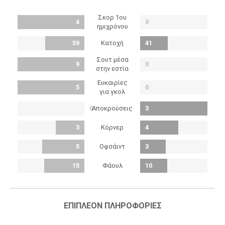
Σκορ 1ου
4
0
ημιχρόνου
Κατοχή
59
41
Σουτ μέσα
9
0
στην εστία
Ευκαιρίες
5
0
για γκολ
Αποκρούσεις
0
3
Κόρνερ
3
4
Οφσάιντ
5
3
Φάουλ
15
10
ΕΠΙΠΛΈΟΝ ΠΛΗΡΟΦΟΡΊΕΣ