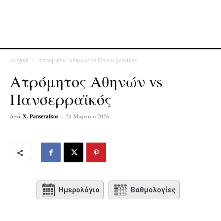
Αρχική
Ατρόμητος Αθηνών vs Πανσερραϊκός
Ατρόμητος Αθηνών vs
Πανσερραϊκός
Από
X. Panseraikos
-
24 Μαρτίου 2026
Ημερολόγιο
Βαθμολογίες