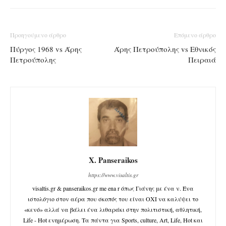
Προηγούμενο άρθρο
Επόμενο άρθρο
Πύργος 1968 vs Άρης
Άρης Πετρούπολης vs Εθνικός
Πετρούπολης
Πειραιά
X. Panseraikos
https://www.visaltis.gr
visaltis.gr & panseraikos.gr me ena r όπως Γιάνης με ένα ν. Ένα
ιστολόγιο στον αέρα που σκοπός του είναι ΟΧΙ να καλύψει το
«κενό» αλλά να βάλει ένα λιθαράκι στην πολιτιστική, αθλητική,
Life - Hot ενημέρωση. Τα πάντα για Sports, culture, Art, Life, Hot και