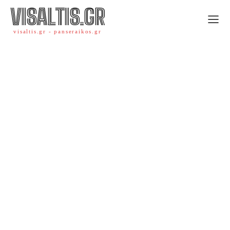
VISALTIS.GR
visaltis.gr - panseraikos.gr