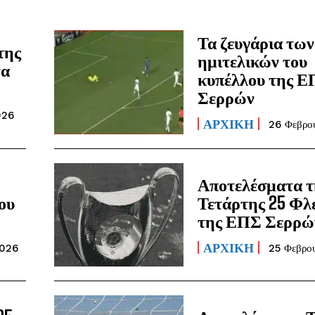
Τα ζευγάρια των
της
ημιτελικών του
τα
κυπέλλου της 
Σερρών
026
ΑΡΧΙΚΗ
26 Φεβρο
Αποτελέσματα τ
ου
Τετάρτης 25 Φλ
της ΕΠΣ Σερρώ
ΑΡΧΙΚΗ
2026
25 Φεβρο