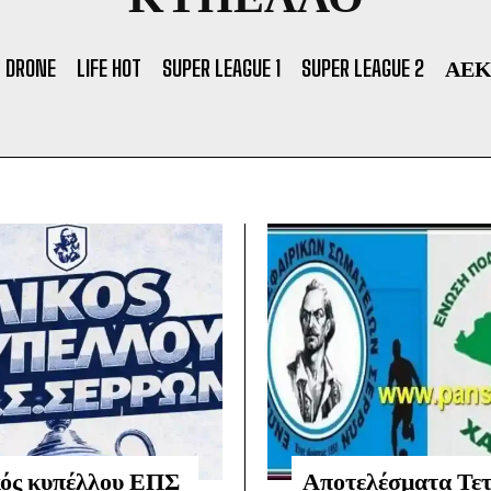
DRONE
LIFE HOT
SUPER LEAGUE 1
SUPER LEAGUE 2
ΑΕ
κός κυπέλλου ΕΠΣ
Αποτελέσματα Τε