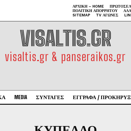
ΑΡΧΙΚΉ – HOME
ΠΡΩΤΟΣΈΛ
ΠΟΛΙΤΙΚΉ ΑΠΟΡΡΉΤΟΥ
ΑΛΛ
SITEMAP
TV ΑΓΏΝΕΣ
LI
VISALTIS.GR
visaltis.gr & panseraikos.gr
ΚΑ
MEDIA
ΣΥΝΤΑΓΕΣ
ΕΓΓΡΑΦΑ / ΠΡΟΚΗΡΥΞ
ΚΥΠΕΛΛΟ