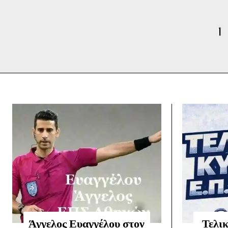
1
Άγγελος Ευαγγέλου στον
Τελι