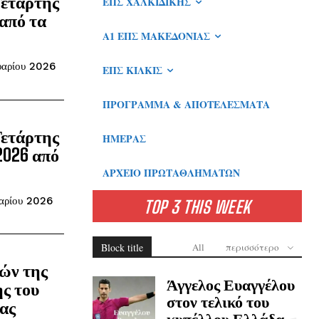
Τετάρτης
ΕΠΣ ΧΑΛΚΙΔΙΚΉΣ
από τα
Α1 ΕΠΣ ΜΑΚΕΔΟΝΊΑΣ
υαρίου 2026
ΕΠΣ ΚΙΛΚΊΣ
ΠΡΌΓΡΑΜΜΑ & ΑΠΟΤΕΛΈΣΜΑΤΑ
Τετάρτης
ΗΜΈΡΑΣ
2026 από
ΑΡΧΕΊΟ ΠΡΩΤΑΘΛΗΜΆΤΩΝ
υαρίου 2026
TOP 3 THIS WEEK
Block title
All
περισσότερο
τών της
Άγγελος Ευαγγέλου
ς του
στον τελικό του
ας
κυπέλλου Ελλάδα