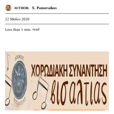
X. Panseraikos
AUTHOR:
22 Μαΐου 2026
read
Less than 1
min.