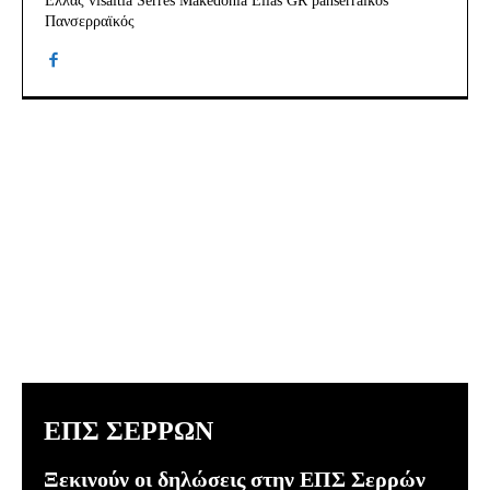
Ελλάς visaltia Serres Makedonia Ellas GR panserraikos
Πανσερραϊκός
ΕΠΣ ΣΕΡΡΩΝ
Ξεκινούν οι δηλώσεις στην ΕΠΣ Σερρών