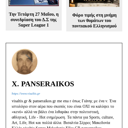
Την Τετάρτη 27 Μαΐου, η
Φόρο τιμής στη μνήμη
συνεδρίαση του Δ.Σ της
των θυμάτων του
Super League 1
ποντιακού Ελληνισμού
X. PANSERAIKOS
https://www.visaltis.gr
visaltis.gr & panseraikos.gr me ena r όπως Γιάνης με ένα ν. Ένα
ιστολόγιο στον αέρα που σκοπός του είναι ΟΧΙ να καλύψει το
«κενό» αλλά να βάλει ένα λιθαράκι στην πολιτιστική,
αθλητική, Life - Hot ενημέρωση. Τα πάντα για Sports, culture,
Art, Life, Hot και πολλά άλλα. Βισαλτία Σέρρες Μακεδονία